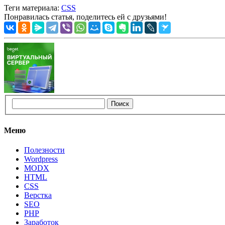
Теги материала:
CSS
Понравилась статья, поделитесь ей с друзьями!
Меню
Полезности
Wordpress
MODX
HTML
CSS
Верстка
SEO
PHP
Заработок