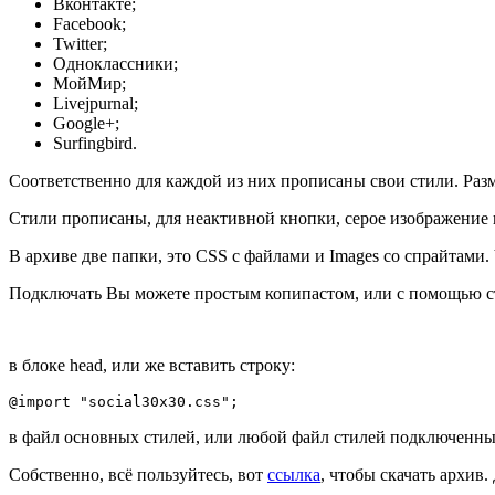
Вконтакте;
Facebook;
Twitter;
Одноклассники;
МойМир;
Livejpurnal;
Google+;
Surfingbird.
Соответственно для каждой из них прописаны свои стили. Размер
Стили прописаны, для неактивной кнопки, серое изображение и
В архиве две папки, это CSS с файлами и Images со спрайтам
Подключать Вы можете простым копипастом, или с помощью с
в блоке head, или же вставить строку:
@import "social30x30.css";
в файл основных стилей, или любой файл стилей подключенный
Собственно, всё пользуйтесь, вот
ссылка
, чтобы скачать архив