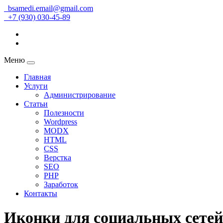
bsamedi.email@gmail.com
+7 (930) 030-45-89
Меню
Главная
Услуги
Администрирование
Статьи
Полезности
Wordpress
MODX
HTML
CSS
Верстка
SEO
PHP
Заработок
Контакты
Иконки для социальных сетей