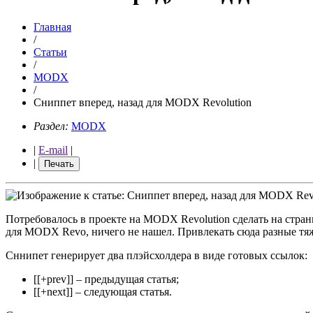
Главная
/
Статьи
/
MODX
/
Сниппет вперед, назад для MODX Revolution
Раздел:
MODX
|
E-mail
|
|
Печать
Потребовалось в проекте на MODX Revolution сделать на стра
для MODX Revo, ничего не нашел. Привлекать сюда разные тяж
Сннипет генерирует два плэйсхолдера в виде готовых ссылок:
[[+prev]] – предыдущая статья;
[[+next]] – следующая статья.