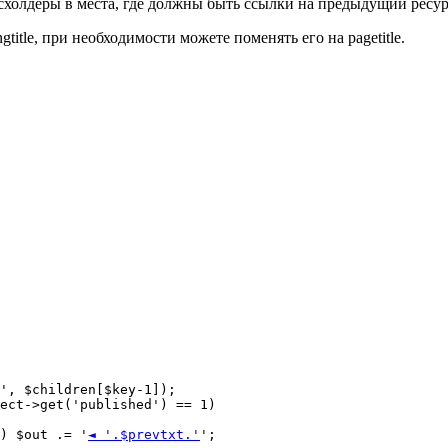
йсхолдеры в места, где должны быть ссылки на предыдущий ресу
gtitle, при необходимости можете поменять его на pagetitle.
 1) $out .= '
◄ '.$prevtxt.'
';
