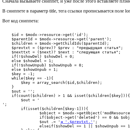
Сначала вызываете сниппет, и уже после этого вставляете плэ
В сниппете в параметр title, тега ссылки прописывается поле lon
Вот код сниппета:
    $id = $modx->resource->get('id');

    $parentId = $modx->resource->get('parent');

    $children = $modx->getChildIds($parentId);

    $prevtxt = ($prev)? $prev : "предыдущая статья";

    $nexttxt = ($next)? $next : "следующая статья";

    if(!$showDel) $showDel = 0;

    else $showDel = 1;

    if(!$showUnpub) $showUnpub = 0;

    else $showUnpub = 1;

    $key = -1;

    while($key == -1){

        $key = array_search($id,$children);

    }

    $out = '';

    if(count($children) > 1 && isset($children[$key])){

        $out = '
';

    	if(isset($children[$key-1])){

    		$object = $modx->getObject('modResource', $children[$key-1]);

    		if($object->get('deleted') == 0 && $object->get('published') == 1)

    		$out .= '
◄ '.$prevtxt.'
';

    		elseif($showDel == 1 || $showUnpub ==