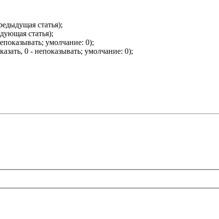
редыдущая статья);
дующая статья);
непоказывать; умолчание: 0);
азать, 0 - непоказывать; умолчание: 0);