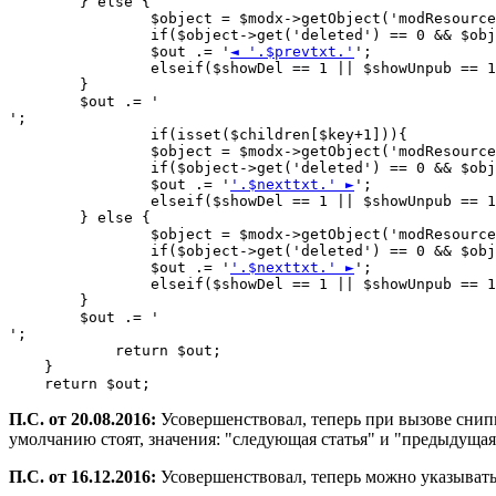
    	} else {

    		$object = $modx->getObject('modResource', $children[count($children)-1]);

    		if($object->get('deleted') == 0 && $object->get('published') == 1)

    		$out .= '
◄ '.$prevtxt.'
';

    		elseif($showDel == 1 || $showUnpub ==
    	}

    	$out .= '
';

		if(isset($children[$key+1])){

    		$object = $modx->getObject('modResource', $children[$key+1]);

    		if($object->get('deleted') == 0 && $object->get('published') == 1)

    		$out .= '
'.$nexttxt.' ►
';

    		elseif($showDel == 1 || $showUnpub ==
    	} else {

    		$object = $modx->getObject('modResource', $children[0]);

    		if($object->get('deleted') == 0 && $object->get('published') == 1)

    		$out .= '
'.$nexttxt.' ►
';

    		elseif($showDel == 1 || $showUnpub ==
    	}

    	$out .= '
';

	    return $out;

    }

П.С. от 20.08.2016:
Усовершенствовал, теперь при вызове снипп
умолчанию стоят, значения: "следующая статья" и "предыдущая 
П.С. от 16.12.2016:
Усовершенствовал, теперь можно указывать