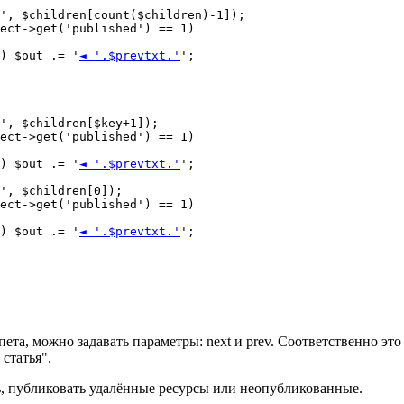
 1) $out .= '
◄ '.$prevtxt.'
';

 1) $out .= '
◄ '.$prevtxt.'
';

 1) $out .= '
◄ '.$prevtxt.'
';

ета, можно задавать параметры: next и prev. Соответственно э
статья".
, публиковать удалённые ресурсы или неопубликованные.