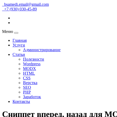
bsamedi.email@gmail.com
+7 (930) 030-45-89
Меню
Главная
Услуги
Администрирование
Статьи
Полезности
Wordpress
MODX
HTML
CSS
Верстка
SEO
PHP
Заработок
Контакты
Сниппет вперед, назад для M